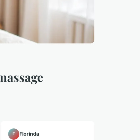
 massage
Florinda
F